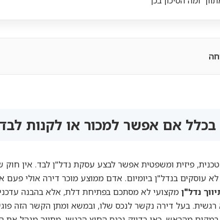
ווך ומה הסיכון בכך
חה
בכלל אם אפשר למכור או לקנות לבד
נית, פיזית ומשפטית אפשר לבצע עסקת נדל"ן לבד. אין חוק ש
א עוסקים בנדל"ן ביומיום. אדם ממוצע מוכר דירה אולי פעם או
יווך נדל"ן
מקצועי לא מסתכם בפתיחת דלת, אלא בהבנה עדכני
רגשית. בעל דירה נקשר לנכס שלו, ובמשא ומתן הקשר הזה פוגע
 במקום מהראש. כאן בדיוק נכנס החיץ הרגשי. מתווך מנהל את המ