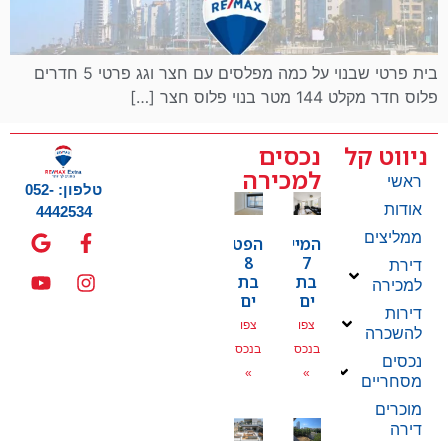
בית פרטי שבנוי על כמה מפלסים עם חצר וגג פרטי 5 חדרים
פלוס חדר מקלט 144 מטר בנוי פלוס חצר […]
ניווט קל
נכסים
למכירה
ראשי
טלפון: 052-
אודות
4442534
ממליצים
המייסדים
הפטמן
8
7
דירת
בת
בת
למכירה
ים
ים
דירות
צפו
צפו
להשכרה
בנכס
בנכס
נכסים
»
»
מסחריים
מוכרים
דירה