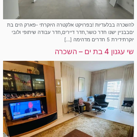
להשכרה בבלעדיות !בפרויקט אלקטרה היוקרתי -פארק הים בת
יםבבניין ישנו חדר כושר,חדר דיירים,חדר עבודה שיתופי ולובי
יוקרתידירת 5 חדרים מדהימה […]
שי עגנון 4 בת ים – השכרה