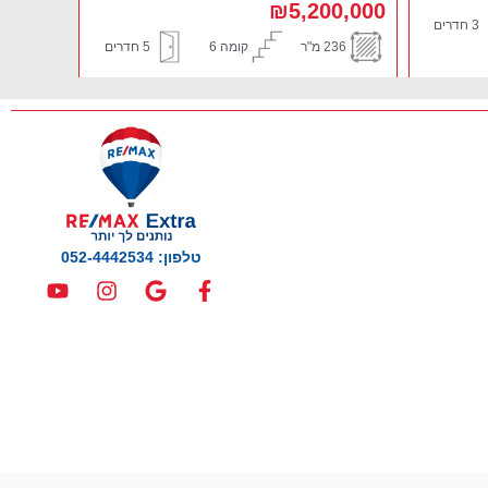
75 מ"ר
קומה 1
3.5 חדרים
110 מ"
5 חדרים
טלפון: 052-4442534