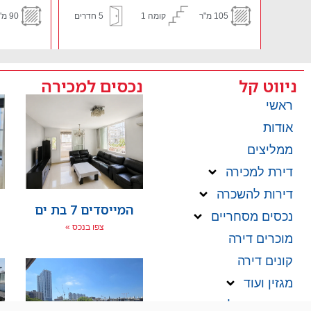
רים
90 מ"ר
קומה 3
3.5 חדרים
100 מ"ר
ניווט קל
נכסים למכירה
ראשי
אודות
ממליצים
דירת למכירה
דירות להשכרה
המייסדים 7 בת ים
נכסים מסחריים
צפו בנכס »
מוכרים דירה
קונים דירה
מגזין ועוד
קריירה בנדל"ן