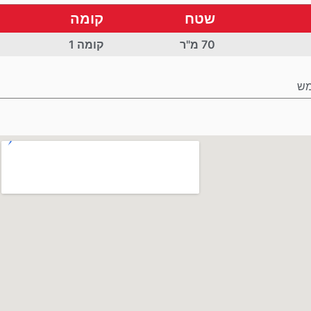
שטח
קומה
70 מ"ר
קומה 1
מש