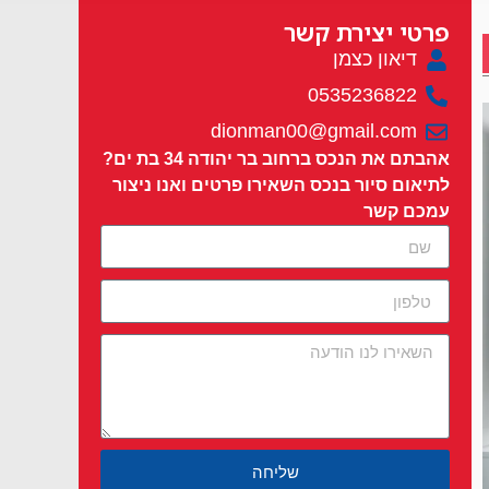
פרטי יצירת קשר
דיאון כצמן
0535236822
dionman00@gmail.com
אהבתם את הנכס ברחוב בר יהודה 34 בת ים?
לתיאום סיור בנכס השאירו פרטים ואנו ניצור
עמכם קשר
שליחה