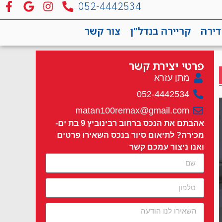
052-4442534
דירה
קריירה בנדל"ן
צור קשר
פרטי יצירת קשר
מתן עזרא
052-4442534
matan100remax@gmail.com
אהבתם את הנכס ברחוב רבינוביץ 9 בת ים-
מכירה? לתיאום סיור בנכס השאירו פרטים
ואנו ניצור עמכם קשר