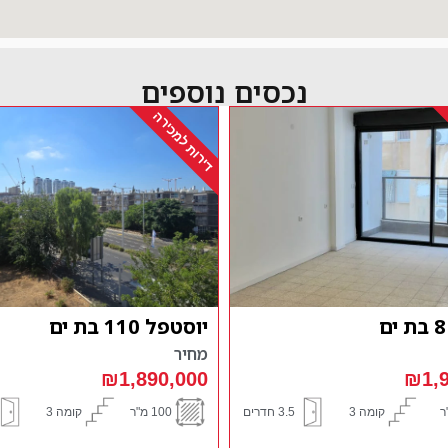
נכסים נוספים
דירות למכירה
ם
ארלוזרוב 73 מיני פנ
ים
מחיר
₪1,8
₪5,200,000
קומה 3
3 חדרים
236 מ"ר
קומה 6