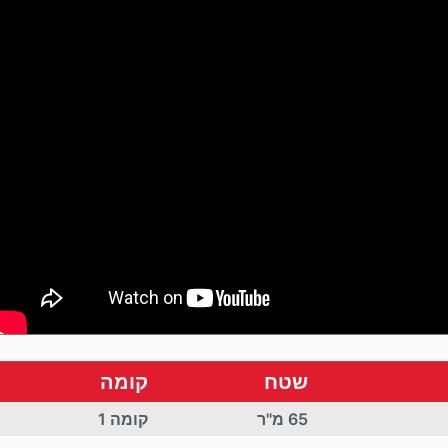
שטח
קומה
65 מ"ר
קומה 1