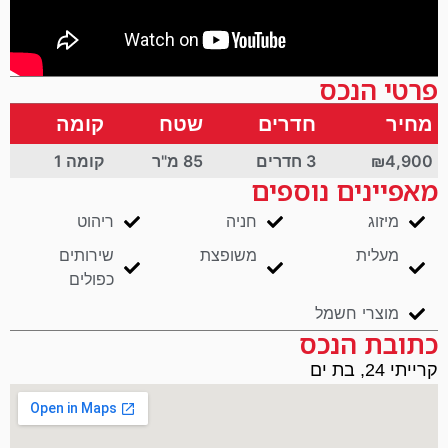
פרטי הנכס
מחיר
חדרים
שטח
קומה
₪4,900
3 חדרים
85 מ"ר
קומה 1
מאפיינים נוספים
מיזוג
חניה
ריהוט
מעלית
משופצת
שירותים
כפולים
מוצרי חשמל
כתובת הנכס
קרייתי 24, בת ים