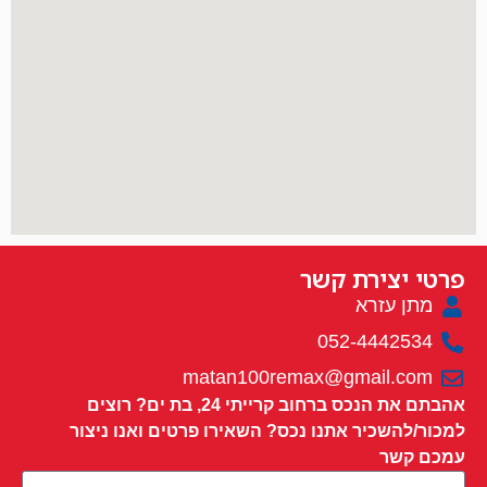
פרטי יצירת קשר
מתן עזרא
052-4442534
matan100remax@gmail.com
אהבתם את הנכס ברחוב קרייתי 24, בת ים? רוצים
למכור/להשכיר אתנו נכס? השאירו פרטים ואנו ניצור
עמכם קשר