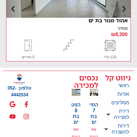
אוסקר שינדלר 6 בת ים – השכרה
מחיר
₪10,900
120 מ"ר
קומה 7
4 חדרים
ניווט קל
נכסים
למכירה
ראשי
טלפון: 052-
אודות
4442534
ממליצים
המייסדים
הפטמן
8
7
דירת
בת
בת
למכירה
ים
ים
דירות
צפו
צפו
להשכרה
בנכס
בנכס