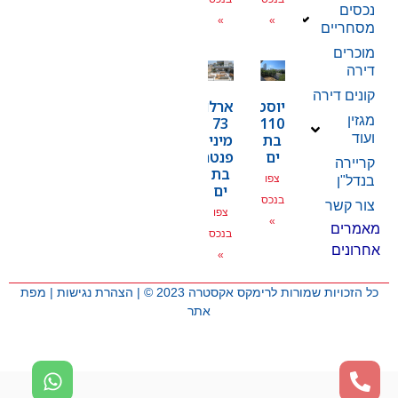
נכסים
»
»
מסחריים
מוכרים
דירה
קונים דירה
יוסטפל
ארלוזרוב
מגזין
73
110
בת
מיני
ועוד
ים
פנטהאוז
קריירה
בת
צפו
בנדל"ן
ים
בנכס
צור קשר
צפו
»
מאמרים
בנכס
אחרונים
»
כל הזכויות שמורות לרימקס אקסטרה 2023 © |
הצהרת נגישות
|
מפת
אתר