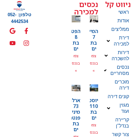
ניווט קל
נכסים
למכירה
ראשי
טלפון: 052-
אודות
4442534
ממליצים
המייסדים
הפטמן
8
7
דירת
בת
בת
למכירה
ים
ים
דירות
צפו
צפו
להשכרה
בנכס
בנכס
נכסים
»
»
מסחריים
מוכרים
דירה
קונים דירה
יוסטפל
ארלוזרוב
מגזין
73
110
בת
מיני
ועוד
ים
פנטהאוז
קריירה
בת
צפו
בנדל"ן
ים
בנכס
צור קשר
צפו