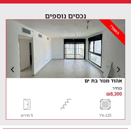
נכסים נוספים
ושכר!
הושכר!
וד מנור בת ים
אוסקר שינד
יר
מחיר
0,900
₪8,30
125 מ"ר
5 חדרים
0