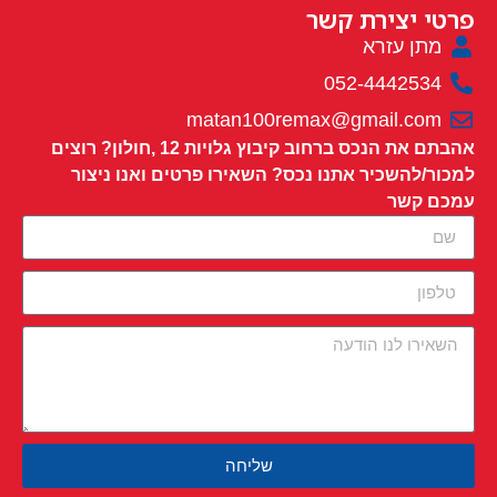
פרטי יצירת קשר
מתן עזרא
052-4442534
matan100remax@gmail.com
אהבתם את הנכס ברחוב קיבוץ גלויות 12 ,חולון? רוצים
למכור/להשכיר אתנו נכס? השאירו פרטים ואנו ניצור
עמכם קשר
שליחה