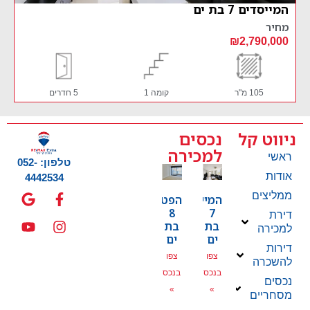
הפטמן 8 בת ים
מחיר
₪1,950,000
קומה 1
5 חדרים
90 מ"ר
קומ
ניווט קל
נכסים
למכירה
ראשי
טלפון: 052-
אודות
4442534
ממליצים
המייסדים
הפטמן
8
7
דירת
בת
בת
למכירה
ים
ים
דירות
צפו
צפו
להשכרה
בנכס
בנכס
נכסים
»
»
מסחריים