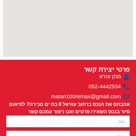
פרטי יצירת קשר
מתן עזרא
052-4442534
matan100remax@gmail.com
אהבתם את הנכס ברחוב עוזיאל 8 בת ים מכירה? לתיאום
סיור בנכס השאירו פרטים ואנו ניצור עמכם קשר