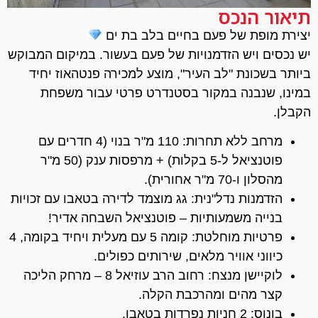
תיאור הנכס
יצירת מופת של פעם בחיים בלב בת ים
​יש נכסים ויש הזדמנויות של פעם בעשור. במיקום המבוקש
ביותר בשכונת "לב העיר", מוצע למכירה פנטהאוז יחיד
במינו, שנבנה במקור בסטנדרט פרטי עבור משפחת
הקבלן.
​מרחב ללא תחרות: 110 מ"ר בנוי (4 חדרים עם
פוטנציאל ל-5 בקלות) + מרפסות ענק (50 מ"ר
מהסלון ו-70 מ"ר אחורית).
​הזדמנות נדל"נית: גג מוצמד לדירה בטאבו עם זכויות
בנייה משמעותיות – פוטנציאל השבחה אדיר!
​פרטיות מוחלטת: קומה 5 עם מעלית ויחיד בקומה, 4
כיווני אוויר מלאים, שירותים כפולים.
​לוקיישן מנצח: רחוב הרב עוזיאל 8 – מרחק הליכה
קצר מהים ומהרכבת הקלה.
​בונוס: 2 חניות נפרדות בטאבו.