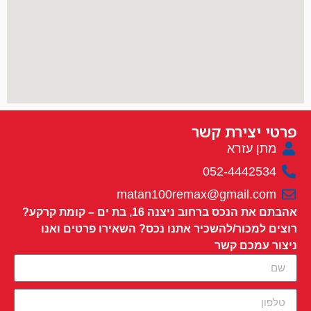
פרטי יצירת קשר
מתן עזרא
052-4442534
matan100remax@gmail.com
אהבתם את הנכס ברחוב ניצנה 16, בת ים – קומת קרקע?
רוצים למכור/להשכיר אתנו נכס? השאירו פרטים ואנו
ניצור עמכם קשר