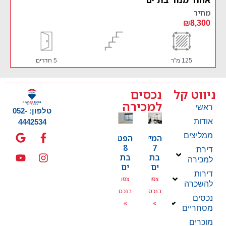
מחיר
₪10,900
5 חדרים
120 מ"ר
קומ
ניווט קל
נכסים
למכירה
ראשי
טלפון: 052-
אודות
4442534
ממליצים
המייסדים
הפטמן
8
7
דירת
בת
בת
למכירה
ים
ים
דירות
צפו
צפו
להשכרה
בנכס
בנכס
נכסים
»
»
מסחריים
מוכרים