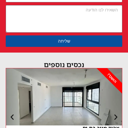
שליחה
נכסים נוספים
הושכר!
אוסקר שינדלר 6 בת ים – השכרה