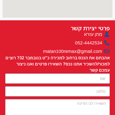
פרטי יצירת קשר
מתן עזרא
052-4442534
matan100remax@gmail.com
אהבתם את הנכס ברחוב למכירה כ"ט בנובמבר 32? רוצים
למכור/להשכיר אתנו נכס? השאירו פרטים ואנו ניצור
עמכם קשר