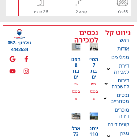
100 מ"ר
קומה 4
4 חדרים
ניווט קל
נכסים
למכירה
ראשי
טלפון: 052-
אודות
4442534
ממליצים
המייסדים
הפטמן
8
7
דירת
בת
בת
למכירה
ים
ים
דירות
צפו
צפו
להשכרה
בנכס
בנכס
נכסים
»
»
מסחריים
מוכרים
דירה
קונים דירה
יוסטפל
ארלוזרוב
מגזין
73
110