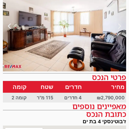
פרטי הנכס
מחיר
חדרים
שטח
קומה
₪2,790,000
4 חדרים
115 מ"ר
קומה 2
מאפיינים נוספים
כתובת הנכס
ז'בוטינסקי 4 בת ים