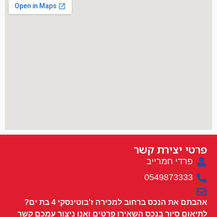
פרטי יצירת קשר
פרדי חמרייב
0549873333
אהבתם את הנכס ברחוב למכירה ז'בוטינסקי 4 בת ים?
לתיאום סיור בנכס השאירו פרטים ואנו ניצור עמכם קשר