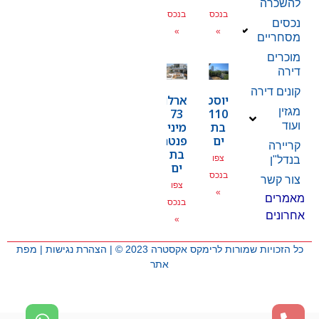
להשכרה
בנכס
בנכס
נכסים
»
»
מסחריים
מוכרים
דירה
קונים דירה
יוסטפל
ארלוזרוב
מגזין
73
110
בת
מיני
ועוד
ים
פנטהאוז
קריירה
בת
צפו
בנדל"ן
ים
בנכס
צור קשר
צפו
»
מאמרים
בנכס
אחרונים
»
כל הזכויות שמורות לרימקס אקסטרה 2023 © |
הצהרת נגישות
|
מפת
אתר