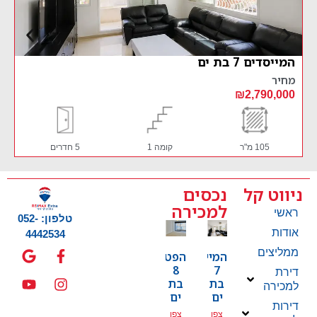
ם 7 בת ים
הפטמן 8 בת ים
מחיר
,950,000
₪2,790
105 מ"ר
קומה 1
5 חדרים
90 מ"ר
ניווט קל
נכסים
למכירה
ראשי
טלפון: 052-
אודות
4442534
ממליצים
המייסדים
הפטמן
8
7
דירת
בת
בת
למכירה
ים
ים
דירות
צפו
צפו