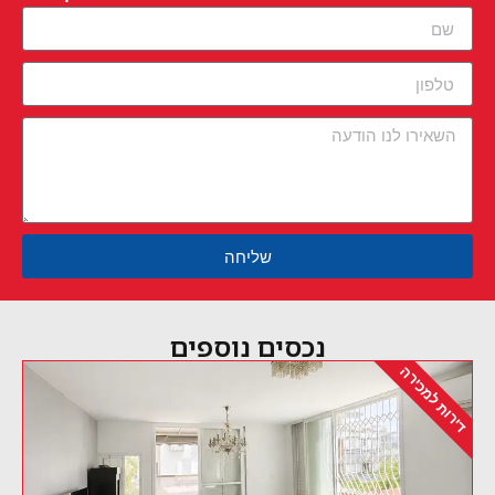
שליחה
נכסים נוספים
כירה
דירות למכירה