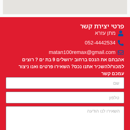
פרטי יצירת קשר
מתן עזרא
052-4442534
matan100remax@gmail.com
אהבתם את הנכס ברחוב ירושלים 9 בת ים ? רוצים
למכור/להשכיר אתנו נכס? השאירו פרטים ואנו ניצור
עמכם קשר