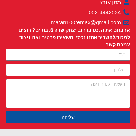
מתן עזרא
052-4442534
matan100remax@gmail.com
אהבתם את הנכס ברחוב יצחק שדה 6, בת ים? רוצים
למכור/להשכיר אתנו נכס? השאירו פרטים ואנו ניצור
עמכם קשר
שליחה