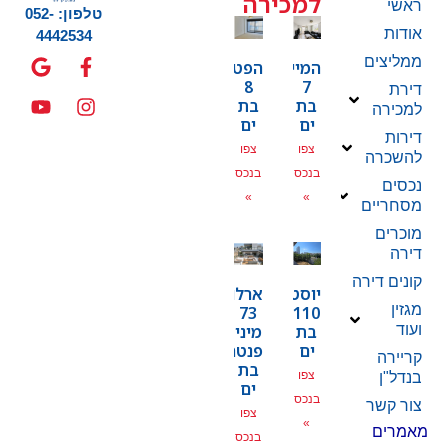
למכירה
ראשי
טלפון: 052-
אודות
4442534
ממליצים
המייסדים
הפטמן
8
7
דירת
בת
בת
למכירה
ים
ים
דירות
צפו
צפו
להשכרה
בנכס
בנכס
נכסים
»
»
מסחריים
מוכרים
דירה
קונים דירה
יוסטפל
ארלוזרוב
מגזין
73
110
בת
מיני
ועוד
ים
פנטהאוז
קריירה
בת
צפו
בנדל"ן
ים
בנכס
צור קשר
צפו
»
מאמרים
בנכס