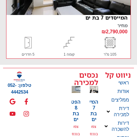
הפטמן 8 בת ים
מחיר
₪1,950,000
90 מ"ר
קומה 3
3.5 חדרים
ניווט קל
נכסים
למכירה
ראשי
טלפון: 052-
אודות
4442534
ממליצים
המייסדים
הפטמן
8
7
דירת
בת
בת
למכירה
ים
ים
דירות
צפו
צפו
להשכרה
בנכס
בנכס