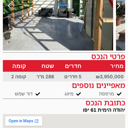
פרטי הנכס
מחיר
חדרים
שטח
קומה
₪3,950,000
5 חדרים
288 מ"ר
קומה 2
מאפיינים נוספים
מרפסת
מיזוג
דוד שמש
כתובת הנכס
יהודה הימית 61 יפו