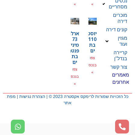
נכסים
»
»
מסחריים
מוכרים
דירה
קונים דירה
יוסטפל
ארלוזרוב
מגזין
73
110
בת
מיני
ועוד
ים
פנטהאוז
קריירה
בת
צפו
בנדל"ן
ים
בנכס
צור קשר
צפו
»
מאמרים
בנכס
אחרונים
»
כל הזכויות שמורות לרימקס אקסטרה 2023 © |
הצהרת נגישות
|
מפת
אתר