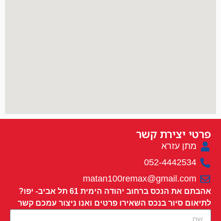
פרטי יצירת קשר
מתן עזרא
052-4442534
matan100remax@gmail.com
אהבתם את הנכס ברחוב יהודה הימית 61 תל אביב- יפו?
לתיאום סיור בנכס השאירו פרטים ואנו ניצור עמכם קשר