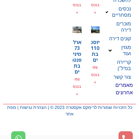
להשכרה
בנכס
בנכס
נכסים
»
»
מסחריים
מוכרים
דירה
קונים דירה
יוסטפל
ארלוזרוב
מגזין
73
110
בת
מיני
ועוד
ים
פנטהאוז
קריירה
בת
צפו
בנדל"ן
ים
בנכס
צור קשר
צפו
»
מאמרים
בנכס
אחרונים
»
כל הזכויות שמורות לרימקס אקסטרה 2023 © |
הצהרת נגישות
|
מפת
אתר