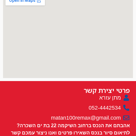
פרטי יצירת קשר
מתן עזרא
052-4442534
matan100remax@gmail.com
אהבתם את הנכס ברחוב השיקמה 22 בת ים השכרה?
לתיאום סיור בנכס השאירו פרטים ואנו ניצור עמכם קשר