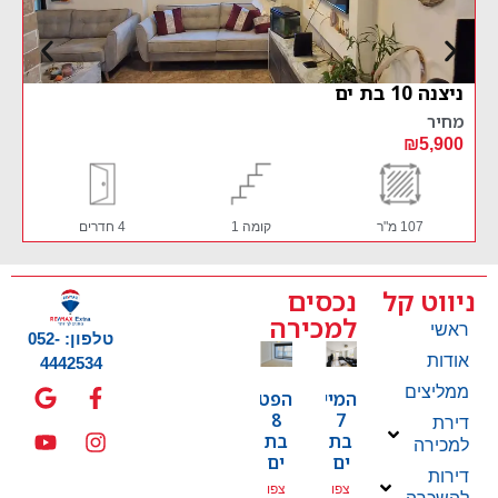
ניצנה 10 בת ים
הבר
מחיר
מחי
900
₪5,900
107 מ"ר
קומה 1
4 חדרים
ניווט קל
נכסים
למכירה
ראשי
טלפון: 052-
אודות
4442534
ממליצים
המייסדים
הפטמן
8
7
דירת
בת
בת
למכירה
ים
ים
דירות
צפו
צפו