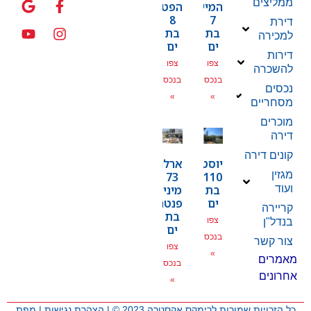
ממליצים
המייסדים
הפטמן
8
7
דירת
בת
בת
למכירה
ים
ים
דירות
צפו
צפו
להשכרה
בנכס
בנכס
נכסים
»
»
מסחריים
מוכרים
דירה
קונים דירה
יוסטפל
ארלוזרוב
מגזין
73
110
בת
מיני
ועוד
ים
פנטהאוז
קריירה
בת
צפו
בנדל"ן
ים
בנכס
צור קשר
צפו
»
מאמרים
בנכס
אחרונים
»
כל הזכויות שמורות לרימקס אקסטרה 2023 © |
הצהרת נגישות
|
מפת