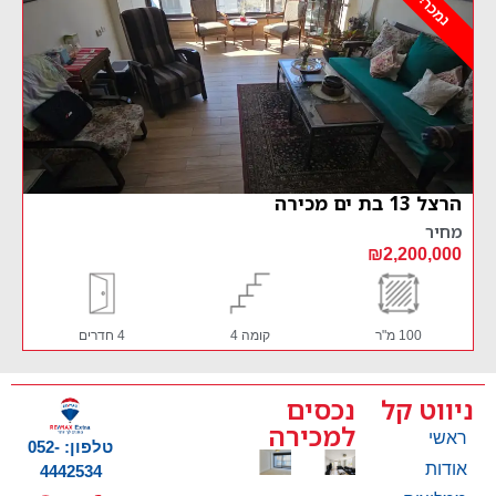
נמכר!
הרצל 13 בת ים מכירה
מחיר
₪2,200,000
100 מ"ר
קומה 4
4 חדרים
ניווט קל
נכסים
למכירה
ראשי
טלפון: 052-
אודות
4442534