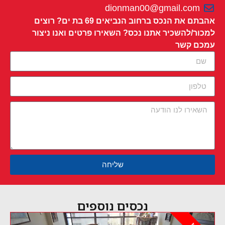
dionman00@gmail.com
אהבתם את הנכס ברחוב הנביאים 69 בת ים? רוצים
למכור/להשכיר אתנו נכס? השאירו פרטים ואנו ניצור
עמכם קשר
שליחה
נכסים נוספים