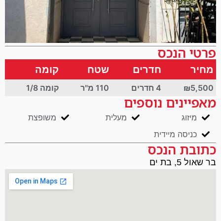
פרטי הנכס
מחיר
חדרים
שטח
קומה
₪5,500
4 חדרים
110 מ"ר
קומה 1/8
מאפיינים נוספים
מיזוג
מעלית
משופצת
כניסה מיידית
כתובת הנכס
בר שאול 5, בת ים