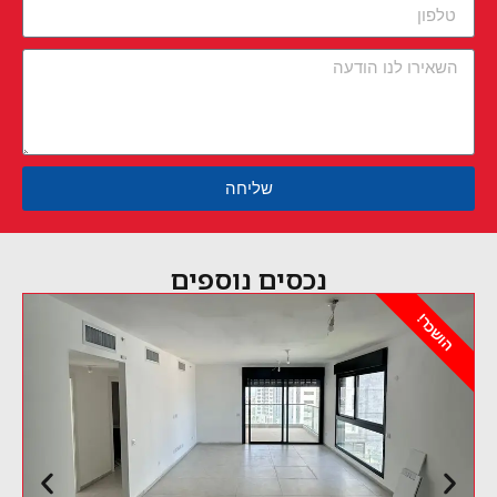
שליחה
נכסים נוספים
הושכר!
הוש