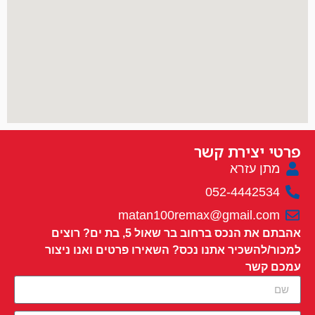
פרטי יצירת קשר
מתן עזרא
052-4442534
matan100remax@gmail.com
אהבתם את הנכס ברחוב בר שאול 5, בת ים? רוצים
למכור/להשכיר אתנו נכס? השאירו פרטים ואנו ניצור
עמכם קשר