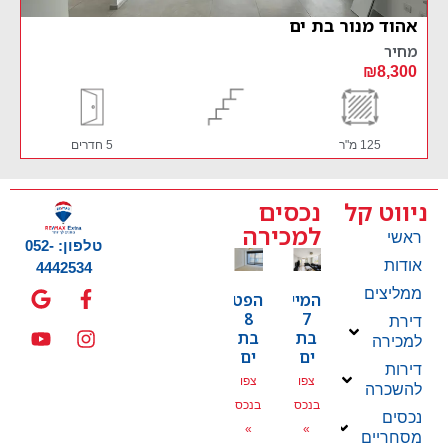
אהוד מנור בת ים
אוסקר
מחיר
מחי
900
₪8,300
125 מ"ר
5 חדרים
ניווט קל
נכסים
למכירה
ראשי
טלפון: 052-
אודות
4442534
ממליצים
המייסדים
הפטמן
8
7
דירת
בת
בת
למכירה
ים
ים
דירות
צפו
צפו
להשכרה
בנכס
בנכס
נכסים
»
»
מסחריים