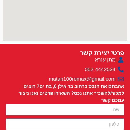
פרטי יצירת קשר
מתן עזרא
052-4442534
matan100remax@gmail.com
אהבתם את הנכס ברחוב בר אילן 6, בת ים? רוצים
למכור/להשכיר אתנו נכס? השאירו פרטים ואנו ניצור
עמכם קשר