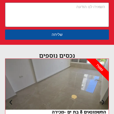
שליחה
נכסים נוספים
נמכר!
החשמונאים 8 בת ים -מכירה