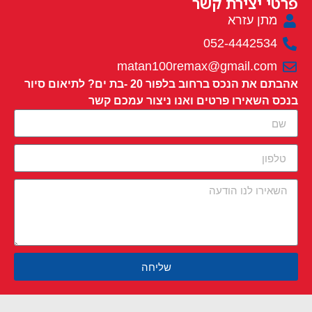
פרטי יצירת קשר
מתן עזרא
052-4442534
matan100remax@gmail.com
אהבתם את הנכס ברחוב בלפור 20 -בת ים? לתיאום סיור
בנכס השאירו פרטים ואנו ניצור עמכם קשר
שליחה