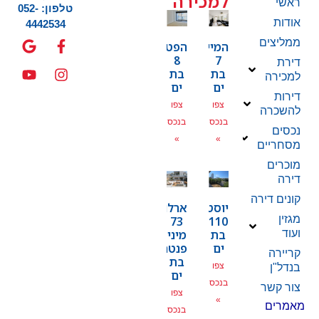
למכירה
ראשי
טלפון: 052-
אודות
4442534
ממליצים
המייסדים
הפטמן
8
7
דירת
בת
בת
למכירה
ים
ים
דירות
צפו
צפו
להשכרה
בנכס
בנכס
נכסים
»
»
מסחריים
מוכרים
דירה
קונים דירה
יוסטפל
ארלוזרוב
מגזין
73
110
בת
מיני
ועוד
ים
פנטהאוז
קריירה
בת
צפו
בנדל"ן
ים
בנכס
צור קשר
צפו
»
מאמרים
בנכס