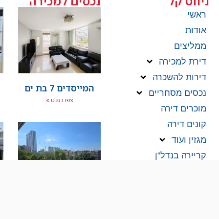
ניווט קל
נכסים למכירה
ראשי
אודות
ממליצים
דירת למכירה
דירות להשכרה
המייסדים 7 בת ים
נכסים מסחריים
צפו בנכס »
מוכרים דירה
קונים דירה
מגזין ועוד
קריירה בנדל"ן
צור קשר
מאמרים אחרונים
יוסטפל 110 בת ים
צפו בנכס »