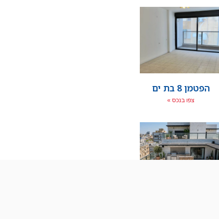
הפטמן 8 בת ים
צפו בנכס »
ארלוזרוב 73 מיני
פנטהאוז בת ים