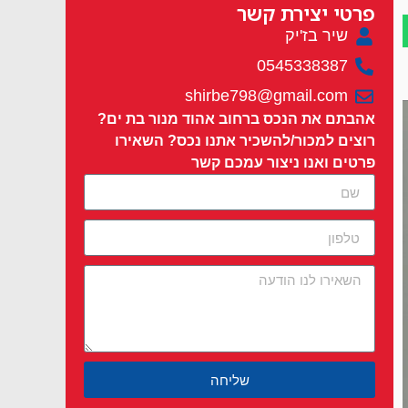
פרטי יצירת קשר
שיר בז'יק
0545338387
shirbe798@gmail.com
אהבתם את הנכס ברחוב אהוד מנור בת ים?
רוצים למכור/להשכיר אתנו נכס? השאירו
פרטים ואנו ניצור עמכם קשר
שליחה