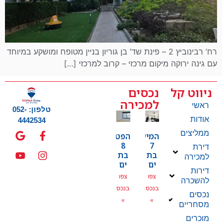
רח’ רבינוביץ 2 – פינת שד’ בן גוריון בניין מטופח ומושקע במיוחד
עם גינה ירוקה מיקום מרכזי – קרוב למרכזי […]
ניווט קל
נכסים
למכירה
ראשי
טלפון: 052-
אודות
4442534
ממליצים
המייסדים
הפטמן
8
7
דירת
בת
בת
למכירה
ים
ים
דירות
צפו
צפו
להשכרה
בנכס
בנכס
נכסים
»
»
מסחריים
מוכרים