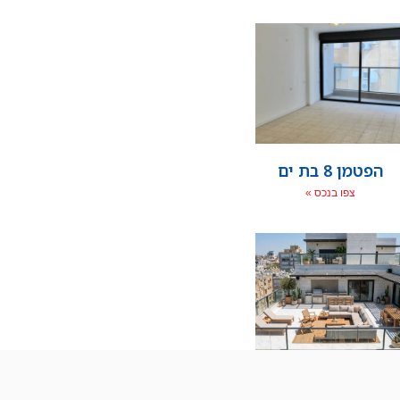
הפטמן 8 בת ים
צפו בנכס »
ארלוזרוב 73 מיני
פנטהאוז בת ים