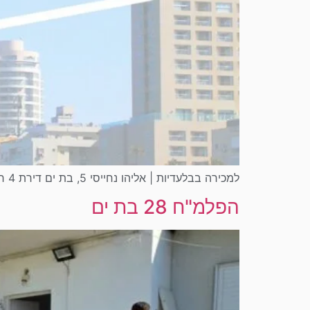
למכירה בבלעדיות | אליהו נחייסי 5, בת ים דירת 4 חדרים מרווחת90 מ”רקומה 5 עם מעליתמושכרת ב־6,500 ₪ – הכנסה […]
הפלמ"ח 28 בת ים