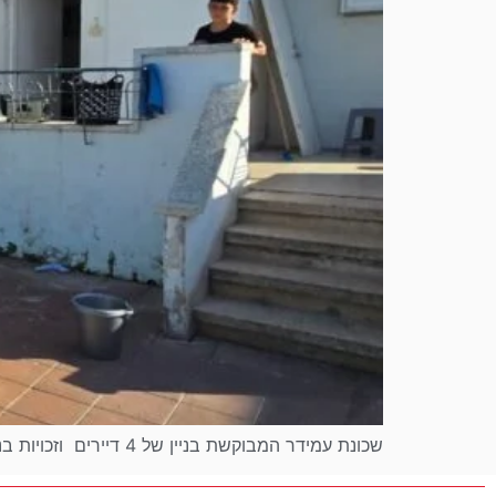
שכונת עמידר המבוקשת בניין של 4 דיירים וזכויות בניה נוספות *רחוב הפלמ"ח 28 בת ים* 3 חדרים (2 במקור) כ-65 […]