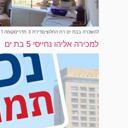
להשכרה בבת ים רח החלוציםדירת 3 חדריםקומה 1 חזית ללא מעליתמקלט תקני בבנייןאפשרות עם הריהוט וגם ללאחניה מקורהועד 50 שחארנונה […]
למכירה אליהו נחייסי 5 בת ים