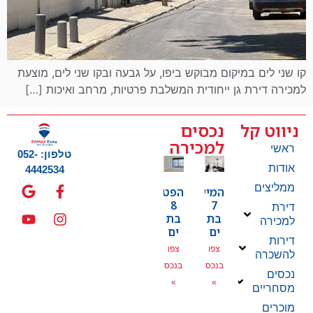
קו שני לים במיקום מבוקש ביפו, על גבעה ובקו שני לים, מוצעת
למכירה דירת גן ייחודית המשלבת פרטיות, מרחב ואיכות […]
ניווט קל
נכסים
למכירה
ראשי
טלפון: 052-
אודות
4442534
ממליצים
המייסדים
הפטמן
8
7
דירת
בת
בת
למכירה
ים
ים
דירות
צפו
צפו
להשכרה
בנכס
בנכס
נכסים
»
»
מסחריים
מוכרים