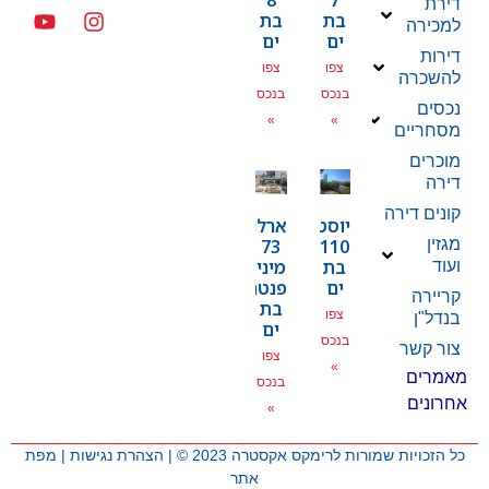
8
7
דירת
בת
בת
למכירה
ים
ים
דירות
צפו
צפו
להשכרה
בנכס
בנכס
נכסים
»
»
מסחריים
מוכרים
דירה
קונים דירה
יוסטפל
ארלוזרוב
מגזין
73
110
בת
מיני
ועוד
ים
פנטהאוז
קריירה
בת
צפו
בנדל"ן
ים
בנכס
צור קשר
צפו
»
מאמרים
בנכס
אחרונים
»
כל הזכויות שמורות לרימקס אקסטרה 2023 © |
הצהרת נגישות
|
מפת
אתר