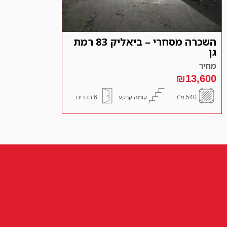
השכרה מסחרי – ביאליק 83 רמת
גן
מחיר
₪13,600
540 מ"ר
קומה קרקע
6 חדרים