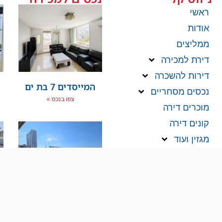
ראשי
אודות
ממליצים
דירת למכירה
דירות להשכרה
המייסדים 7 בת ים
נכסים מסחריים
צפו בנכס »
מוכרים דירה
קונים דירה
מגזין ועוד
קריירה בנדל"ן
צור קשר
מאמרים אחרונים
יוסטפל 110 בת ים
צפו בנכס »