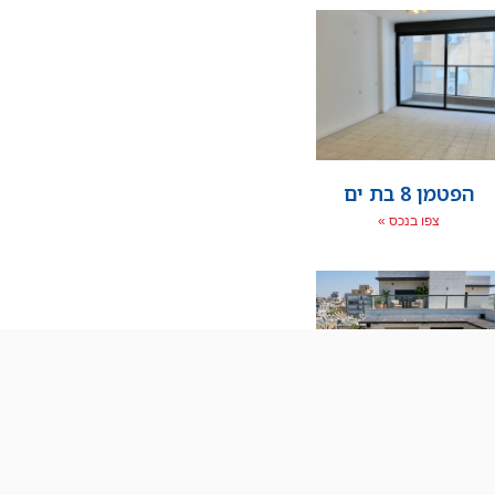
הפטמן 8 בת ים
צפו בנכס »
ארלוזרוב 73 מיני
פנטהאוז בת ים