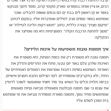
רבים, אז ציין אותה במפורש. פארק מקומי קרוב, מוסד חינוך מבוקש
באזור או קו ראשון לים בבת ים הם נכסים ששווה להבליט. שוכר
שמחפש באזור מסוים מגיב למילים שמדברות אליו. במקום לכתוב
"מיקום מצוין" בצורה כללית, כתוב "חמש דקות הליכה לטיילת" או
"סמוך לתחנת הרכבת הקלה". הספציפיות היא מה שמייצר את
ההקלקה.
איך תמונות טובות משפיעות על איכות הלידים?
תמונה טובה לא משפרת רק את כמות הפניות, היא משפרת את
האיכות שלהן. צלם באור יום טבעי, פתח את התריסים והדלק את
האורות. השתמש בזוויות רחבות שמראות את הממדים האמיתיים של
החדר, ולא בתקריבים שמסתירים. לפני הצילום החבא חפצים אישיים,
כביסה תלויה וכלים על השיש. צור סדר חזותי שמאפשר לשוכר לדמיין
את עצמו גר שם. תמונה מבולגנת ומאופלת מביאה פניות מאנשים
שמחפשים מחיר נמוך, ותמונה מוארת ומסודרת מביאה את מי שמחפש
בית ומוכן לשלם עליו.