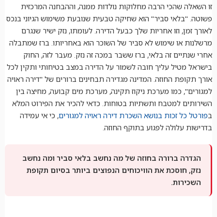
זו השאלה שהכי הרבה מחלוקות נולדות ממנה, וההבחנה המרכזית
פשוטה. "בלאי סביר" הוא שחיקה טבעית שנובעת משימוש הגיוני בנכס
לאורך זמן, וזו אחריות שלך כבעל הדירה. לעומתו, נזק ישיר שנגרם
מרשלנות או שימוש לא סביר של השוכר הוא באחריותו. ברז שמתבלה
אחרי שנתיים זה בלאי, ברז ששבר במכה זה נזק. מעבר לזה, החוק
בישראל מטיל עליך חובה לשמור על הדירה במצב בטיחותי ותקין לכל
אורך תקופת החוזה. המדינה מגדירה תבחינים ברורים של "דירה ראויה
למגורים", כמו מערכת ניקוז תקינה, מערכת מים קבועה, מחיצה בין
השירותים למטבח ותשתיות בטוחות. כדאי להכיר את הפירוט המלא
ב
פורטל כל זכות בנושא השכרת דירה ראויה למגורים
, כי אי עמידה
בדרישות עלולה לפגוע בתוקף החוזה.
הגדרה ברורה בחוזה של מה נחשב בלאי סביר ומה נחשב
נזק, חוסכת את הוויכוחים הנפוצים ביותר בסיום תקופת
השכירות.