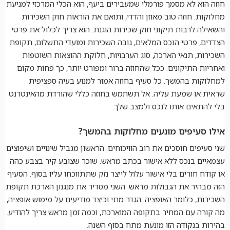
חוזה הוא לא מסמך פורמלי שמעבירים ביעף, הוא הכלי המרכזי למניעת
מחלוקות. חוזה טוב מאוזן והדדי, ותואם את הוראות חוק השכירות
והשאילה לרבות תיקוני חוק שכירות הוגנת. הוא צריך לכלול את פרטי
הצדדים, פרטי הנכס המלאים, גובה השכירות ומועדי התשלום, תקופת
השכירות, תנאי הארכה, סוג הערבויות, חלוקת ההוצאות השוטפות
ואחריות התיקונים. ככל שהחוזה ברור ומפורט יותר, כך פחות מקום
למחלוקות בהמשך. כל סעיף בחוזה אמור למנוע בעיה ספציפית
שראית או שמעת עליה. אל תשתמש בחוזה כללי שהורדת מהאינטרנט
בלי להתאים אותו לנכס ולמצב שלך.
אילו סעיפים מונעים מחלוקות בהמשך?
שני סעיפים חוסכים את רוב הוויכוחים. הראשון מגביל שינויים ושיפוצים
עצמאיים בנכס ללא אישור בכתב מראש. שוכר שצובע קיר בצבע כהה
או קודח חורים בלי אישור עלול לייצר נזק שתתווכחו עליו בסוף. הסעיף
הזה מבהיר את הגבולות מראש. השני מסדיר את מנגנון הארכת תקופת
השכירות, כלומר האופציה. הגדר מתי וכיצד מודיעים על מימוש אופציה,
מה קורה עם המחיר בתקופה המוארכת, וכמה זמן מראש צריך להודיע.
בהירות בנקודה הזו מונעת מתח בסוף השנה.