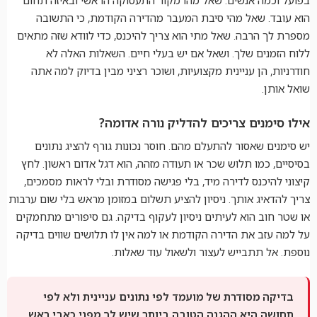
בפועל וכמה אנשים. שאל מהו מקור התעסוקה הראשי ובאיזה תחום
הוא עובד. שאל מהי סיבת המעבר מהדירה הקודמת, כי התשובה
מספרת לך הרבה. שאל מתי הוא צריך להיכנס, כדי לוודא שזה מתאים
ללוח הזמנים שלך. ושאל אם יש בעלי חיים. השאלות האלה לא
חודרניות, הן עניינית מקצועיות, ושוכר רציני מבין בדיוק למה אתה
שואל אותן.
אילו סימנים צריכים להדליק נורה אדומה?
יש סימנים שאסור להתעלם מהם. חוסר נכונות גורף להציג נתונים
בסיסיים, כמו תלוש שכר או תעודה מזהה, הוא דגל אדום ראשון. לחץ
קיצוני להיכנס לדירה מיד, בלי פגישה מסודרת ובלי לראות מסמכים,
צריך להדאיג אותך. ניסיון להציע תשלום במזומן מראש בלי שום ערבות
או שטר חוב הוא לעיתים ניסיון לעקוף בדיקה. גם סיפורים מתחמקים
על למה עזב את הדירה הקודמת או למה אין לו תלושים שווים בדיקה
נוספת. אל תתבייש לעצור ולשאול עוד שאלות.
בדיקה מסודרת של מועמד לפי נתונים עניינית ולא לפי
תחושה היא ההגנה הטובה ביותר שיש לך מפני כאבי ראש