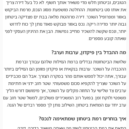
הטובים, וביטחון חלש מדי משאיר אותך חשוף. לא כל בעל דירה צריך
את אותו סט ביטחונות. ההחלטה מושפעת מסוג הנכס, מרמת הביקוש
באזור ומפרופיל השוכר. דירה מרוהטת מלאה בבת ים מצדיקה ביטחון
גבוה יותר מדירה ריקה. נכס באזור מבוקש מאוד נותן לך כוח לדרוש
יותר, ונכס שקשה להשכיר מחייב גמישות. הבן את ההיגיון העסקי לפני
שאתה קובע מספרים.
מה ההבדל בין פיקדון, ערבות וערב?
שלושת הביטחונות נבדלים ברמת הנזילות שלהם עבורך וברמת
ההכבדה על השוכר. ערבות בנקאית או פיקדון מזומן הם הנזילים ביותר
עבורך, אתה יכול לממש אותם מהר במקרה הצורך. אבל הם מכבידים
על השוכר שצריך להקפיא סכום משמעותי. שטר חוב ידני או חתימת
ערבים צד שלישי על החוזה מקלים על השוכר, אך מימושם דורש הליך
משפטי ולוקח זמן. בפועל רוב המשכירים משלבים, למשל שטר חוב עם
ערב יחד עם המחאת ביטחון. השילוב נותן לך מספר רבדים של הגנה.
איך בוחרים רמת ביטחון שמתאימה לנכס?
התאם את רמת הביטחון לשווי מה שאתה משאיר בדירה. דירה