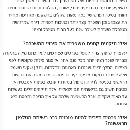
מייצרת תחושת ביתיות אצל המתעניין כבר בסיור הראשון. שווה
להשקיע יום עבודה בניקיון יסודי, אוורור, החלפת נורות שרופות וסידור
חזותי בסיסי. הפרש של כמה מאות שקלים בהשקעה מקדימה מחזיר
את עצמו בזמן השכרה קצר יותר ובאיכות הפניות. דירה שמרגישה
מטופלת משדרת לשוכר שגם בעל הבית מטופל ורציני.
אילו תיקונים קטנים משפרים את סיכויי ההשכרה?
לא צריך שיפוץ. צריך לטפל בפרטים שצורמים לעין. כתם נזילה בתקרה
מבריח שוכר רציני יותר מכל פגם אחר, אז סגור נזילות מקומיות לפני
הצילום. החלף ידיות שבורות בארונות ובדלתות, ותקן שקעי חשמל
שלא יושבים במקום. צביעת קיר הכניסה הבולט משנה את הרושם
הראשוני בכניסה לדירה. וטיפול בנקודות עובש בפינות אמבטיה או
מטבח חשוב גם בריאותית וגם ויזואלית. אלה תיקונים זולים בעשרות
עד מאות שקלים, אבל ההשפעה שלהם על איך הדירה נתפסת היא
עצומה.
אילו פרטים חייבים להיות מוכנים כבר בשיחת הטלפון
הראשונה?