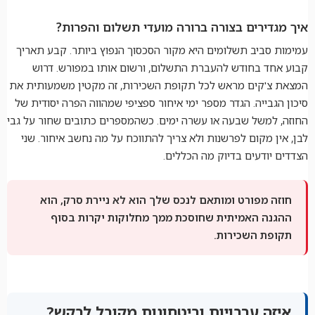
איך מגדירים בצורה ברורה מועדי תשלום והפרות?
עמימות סביב תשלומים היא מקור הסכסוך הנפוץ ביותר. קבע תאריך
קבוע אחד בחודש להעברת התשלום, ורשום אותו במפורש. דרוש
המצאת צ'קים מראש לכל תקופת השכירות, זה מקטין משמעותית את
סיכון הגבייה. הגדר מספר ימי איחור ספציפי שמהווה הפרה יסודית של
החוזה, למשל שבעה או עשרה ימים. כשהמספרים כתובים שחור על גבי
לבן, אין מקום לפרשנות ולא צריך להתווכח על מה נחשב איחור. שני
הצדדים יודעים בדיוק מה הכללים.
חוזה מפורט ומותאם לנכס שלך הוא לא ניירת סרק, הוא
ההגנה האמיתית שחוסכת ממך מחלוקות יקרות בסוף
תקופת השכירות.
איזה ערבויות וביטחונות מקובל לבקש?