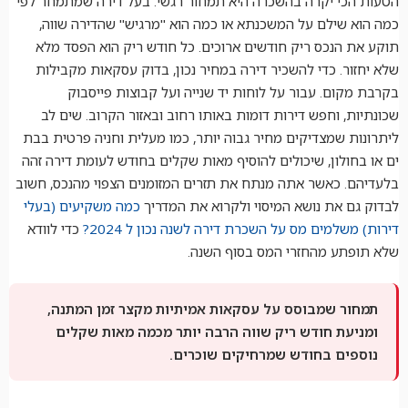
הטעות הכי יקרה בהשכרה היא תמחור רגשי. בעל דירה שמתמחר לפי
כמה הוא שילם על המשכנתא או כמה הוא "מרגיש" שהדירה שווה,
תוקע את הנכס ריק חודשים ארוכים. כל חודש ריק הוא הפסד מלא
שלא יחזור. כדי להשכיר דירה במחיר נכון, בדוק עסקאות מקבילות
בקרבת מקום. עבור על לוחות יד שנייה ועל קבוצות פייסבוק
שכונתיות, וחפש דירות דומות באותו רחוב ובאזור הקרוב. שים לב
ליתרונות שמצדיקים מחיר גבוה יותר, כמו מעלית וחניה פרטית בבת
ים או בחולון, שיכולים להוסיף מאות שקלים בחודש לעומת דירה זהה
בלעדיהם. כאשר אתה מנתח את תזרים המזומנים הצפוי מהנכס, חשוב
לבדוק גם את נושא המיסוי ולקרוא את המדריך
כמה משקיעים (בעלי
דירות) משלמים מס על השכרת דירה לשנה נכון ל 2024?
כדי לוודא
שלא תופתע מהחזרי המס בסוף השנה.
תמחור שמבוסס על עסקאות אמיתיות מקצר זמן המתנה,
ומניעת חודש ריק שווה הרבה יותר מכמה מאות שקלים
נוספים בחודש שמרחיקים שוכרים.