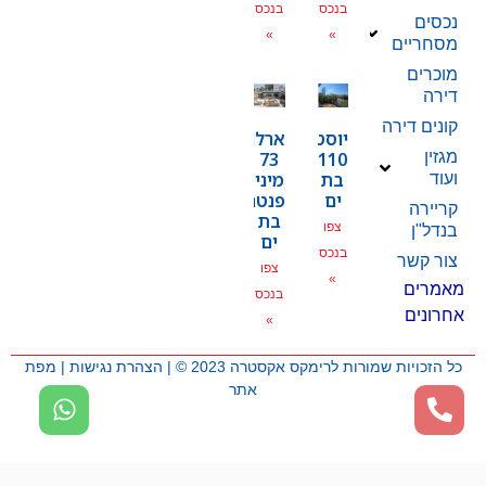
בנכס
בנכס
נכסים
»
»
מסחריים
מוכרים
דירה
קונים דירה
יוסטפל
ארלוזרוב
מגזין
73
110
בת
מיני
ועוד
ים
פנטהאוז
קריירה
בת
צפו
בנדל"ן
ים
בנכס
צור קשר
צפו
»
מאמרים
בנכס
אחרונים
»
כל הזכויות שמורות לרימקס אקסטרה 2023 © |
הצהרת נגישות
|
מפת
אתר