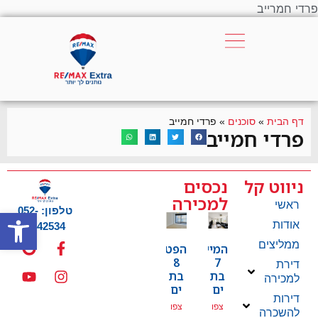
פרדי חמרייב
דף הבית
»
סוכנים
»
פרדי חמייב
פרדי חמייב
ניווט קל
נכסים
למכירה
ראשי
טלפון: 052-
פתח סרגל
אודות
4442534
ממליצים
המייסדים
הפטמן
8
7
דירת
בת
בת
למכירה
ים
ים
דירות
צפו
צפו
להשכרה