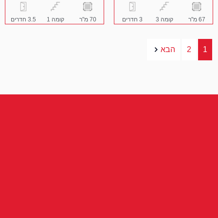
67 מ"ר
קומה 3
3 חדרים
70 מ"ר
קומה 1
3.5 חדרים
1
2
הבא