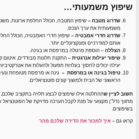
שיפוץ משמעותי…
שדרוג מטבח –
שיפוץ המטבח, הכולל החלפת ארונות, משטח
משמעותית את ערך הנכס.
שדרוג חדרי אמבטיה –
שיפוץ חדרי האמבטיה, הכולל החלפת
אותם למודרניים ופונקציונליים יותר.
הצללה
– הוספת פרגולה במרפסת או בגינה.
שיפור יעילות אנרגטית –
התקנת חלונות מבודדים, איטום קי
יעילה יכולים לחסוך בעלויות תפעול ולהעלות את אטרקטיביות
טיפול בגינה או במרפסת –
גינה או מרפסת מטופחת ונעימה
הראשוני של הבית ולמשוך קונים פוטנציאליים.
חשוב לציין ש
ההחלטה אילו שיפוצים לבצע תלויה בתקציב שלכם, ב
מתווך נדל"ן מקצועי על מנת לקבל הערכה מדויקת של הפוטנציאל
בשיפוצים.
קראו גם –
איך למכור את הדירה שלכם מהר