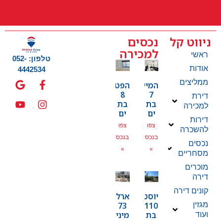
ניווט קל
נכסים
למכירה
ראשי
טלפון: 052-
אודות
4442534
ממליצים
המייסדים
הפטמן
8
7
דירת
בת
בת
למכירה
ים
ים
דירות
צפו
צפו
להשכרה
בנכס
בנכס
נכסים
»
»
מסחריים
מוכרים
דירה
קונים דירה
יוסטפל
ארלוזרוב
מגזין
73
110
בת
מיני
ועוד